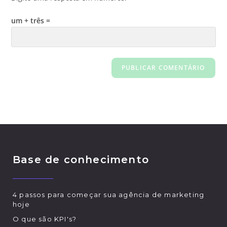
um + três =
Base de conhecimento
4 passos para começar sua agência de marketing
hoje
O que são KPI's?